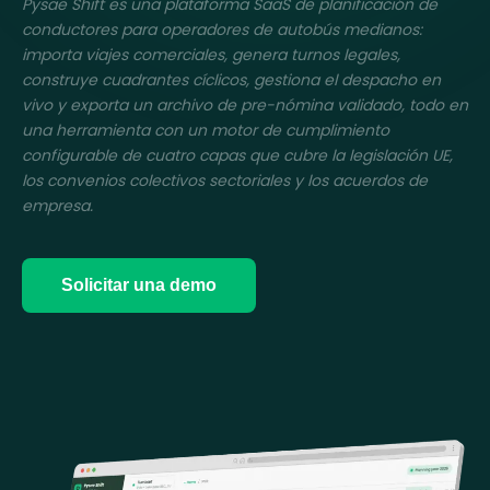
Pysae Shift es una plataforma SaaS de planificación de
conductores para operadores de autobús medianos:
importa viajes comerciales, genera turnos legales,
construye cuadrantes cíclicos, gestiona el despacho en
vivo y exporta un archivo de pre-nómina validado, todo en
una herramienta con un motor de cumplimiento
configurable de cuatro capas que cubre la legislación UE,
los convenios colectivos sectoriales y los acuerdos de
empresa.
Solicitar una demo