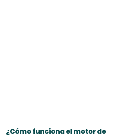
Solo planificación
03
Use Shift para construir cuadrantes y el plan
anual maestro, luego exporte a su
herramienta de despacho existente.
¿Cómo funciona el motor de