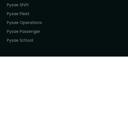
Pysae Shift
Pysae Fleet
Pysae Operations
Pysae Passenger
Pysae School
EMPRESA
Contenidos
Nosotros
Contacto
LEGAL
Aviso legal
Política de privacidad