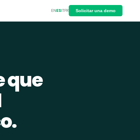
EN
ES
IT
FR
Solicitar una demo
e que
l
o.