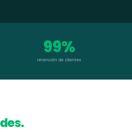
99%
retención de clientes
des.