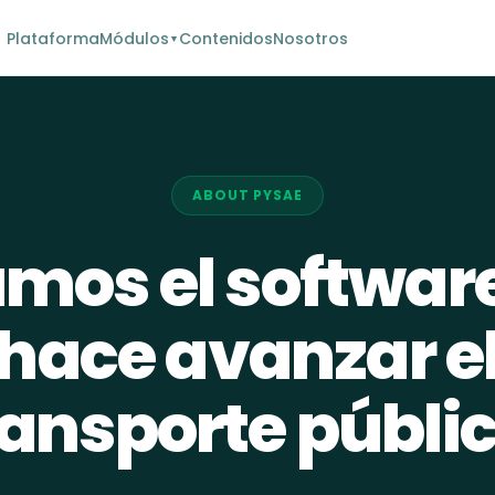
Plataforma
Módulos
Contenidos
Nosotros
▼
ABOUT PYSAE
mos el softwar
hace avanzar e
ransporte públic