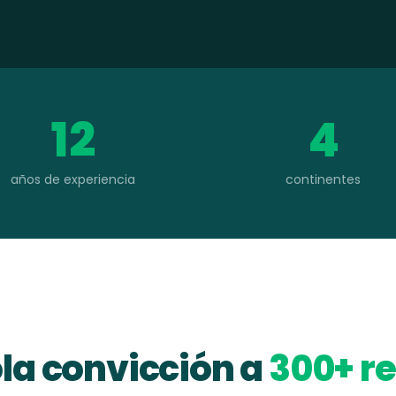
12
4
años de experiencia
continentes
la convicción a
300+ re