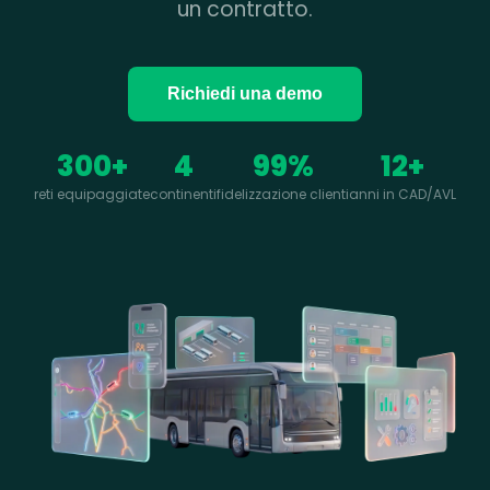
un contratto.
Richiedi una demo
300+
4
99%
12+
reti equipaggiate
continenti
fidelizzazione clienti
anni in CAD/AVL