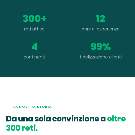
300+
12
reti attive
anni di esperienza
4
99%
continenti
fidelizzazione clienti
LA NOSTRA STORIA
Da una sola convinzione a
oltre
300 reti.