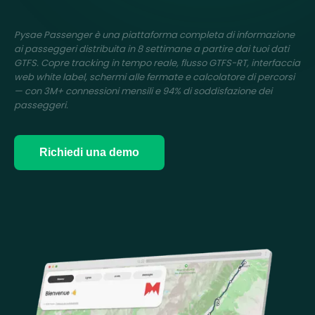
Pysae Passenger è una piattaforma completa di informazione
ai passeggeri distribuita in 8 settimane a partire dai tuoi dati
GTFS. Copre tracking in tempo reale, flusso GTFS-RT, interfaccia
web white label, schermi alle fermate e calcolatore di percorsi
— con 3M+ connessioni mensili e 94% di soddisfazione dei
passeggeri.
Richiedi una demo