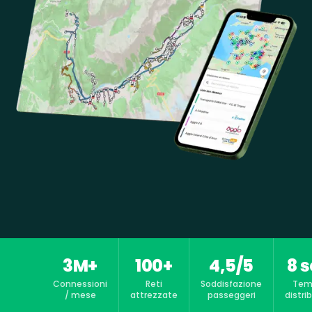
3M+
100+
4,5/5
8 s
Connessioni
Reti
Soddisfazione
Tem
/ mese
attrezzate
passeggeri
distri