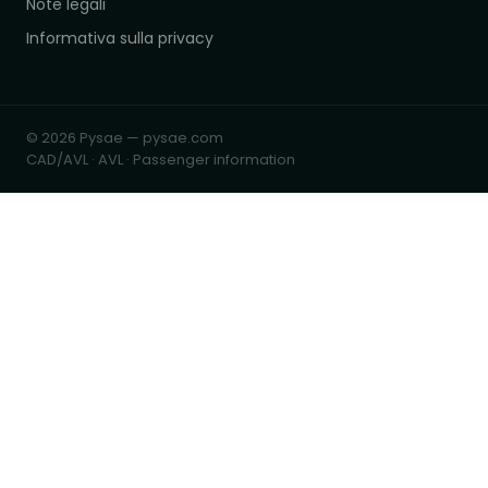
Note legali
Informativa sulla privacy
© 2026 Pysae — pysae.com
CAD/AVL · AVL · Passenger information